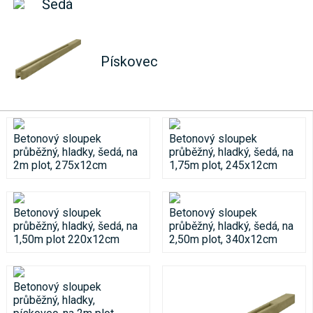
Šedá
Pískovec
Betonový sloupek
Betonový sloupek
průběžný, hladky, šedá, na
průběžný, hladký, šedá, na
2m plot, 275x12cm
1,75m plot, 245x12cm
Betonový sloupek
Betonový sloupek
průběžný, hladký, šedá, na
průběžný, hladký, šedá, na
1,50m plot 220x12cm
2,50m plot, 340x12cm
Betonový sloupek
průběžný, hladky,