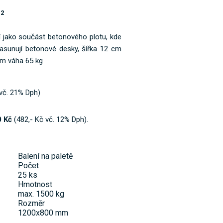
12
í jako součást betonového plotu, kde
asunují betonové desky, šířka 12 cm
m váha 65 kg
 vč. 21% Dph)
 Kč
(482,- Kč vč. 12% Dph).
Balení na paletě
Počet
25 ks
Hmotnost
max. 1500 kg
Rozměr
1200x800 mm