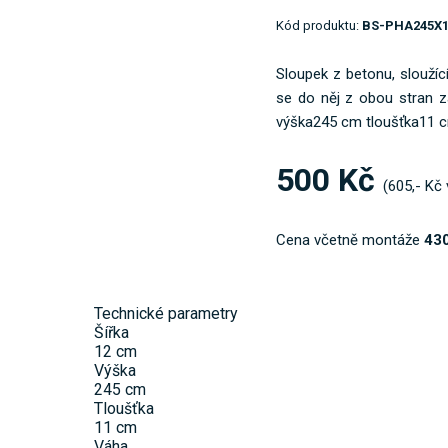
Kód produktu:
BS-PHA245X
Sloupek z betonu, sloužíc
se do něj z obou stran z
výška245 cm tloušťka11 c
500 Kč
(605,- Kč
Cena včetně montáže
430
Technické parametry
Šířka
12 cm
Výška
245 cm
Tloušťka
11 cm
Váha