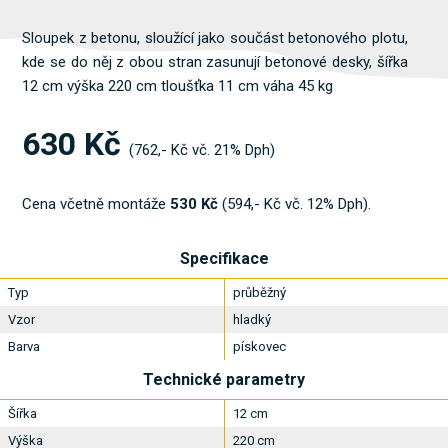
Sloupek z betonu, sloužící jako součást betonového plotu,
kde se do něj z obou stran zasunují betonové desky, šířka
12 cm výška 220 cm tloušťka 11 cm váha 45 kg
630 Kč
(762,- Kč vč. 21% Dph)
Cena včetně montáže
530 Kč
(594,- Kč vč. 12% Dph).
Specifikace
Typ
průběžný
Vzor
hladký
Barva
pískovec
Technické parametry
Šířka
12 cm
Výška
220 cm