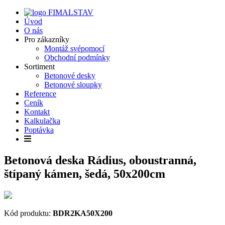
Úvod
O nás
Pro zákazníky
Montáž svépomocí
Obchodní podmínky
Sortiment
Betonové desky
Betonové sloupky
Reference
Ceník
Kontakt
Kalkulačka
Poptávka
Betonová deska Rádius, oboustranná,
štípaný kámen, šedá, 50x200cm
Kód produktu:
BDR2KA50X200