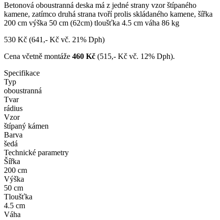
Betonová oboustranná deska má z jedné strany vzor štípaného
kamene, zatímco druhá strana tvoří prolis skládaného kamene, šířka
200 cm výška 50 cm (62cm) tloušťka 4.5 cm váha 86 kg
530 Kč
(641,- Kč vč. 21% Dph)
Cena včetně montáže
460 Kč
(515,- Kč vč. 12% Dph).
Specifikace
Typ
oboustranná
Tvar
rádius
Vzor
štípaný kámen
Barva
šedá
Technické parametry
Šířka
200 cm
Výška
50 cm
Tloušťka
4.5 cm
Váha