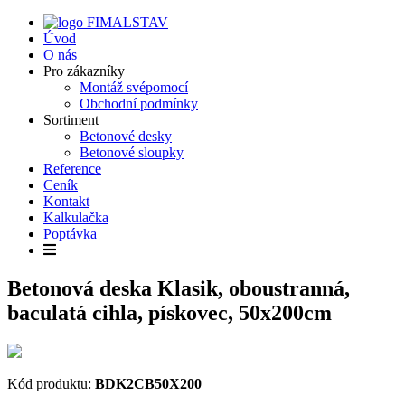
Úvod
O nás
Pro zákazníky
Montáž svépomocí
Obchodní podmínky
Sortiment
Betonové desky
Betonové sloupky
Reference
Ceník
Kontakt
Kalkulačka
Poptávka
Betonová deska Klasik, oboustranná,
baculatá cihla, pískovec, 50x200cm
Kód produktu:
BDK2CB50X200