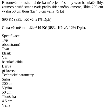
Betonová oboustranná deska má z jedné strany vzor baculaté cihly,
zatímco druhá strana tvoří prolis skládaného kamene, šířka 200 cm
výška 50 cm tloušťka 4.5 cm váha 75 kg
690 Kč
(835,- Kč vč. 21% Dph)
Cena včetně montáže
610 Kč
(683,- Kč vč. 12% Dph).
Specifikace
Typ
oboustranná
Tvar
klasik
Vzor
baculatá cihla
Barva
pískovec
Technické parametry
Šířka
200 cm
Výška
50 cm
Tloušťka
4.5 cm
Váha